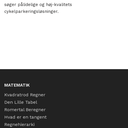
søger pålidelige og høj-kvalitets
cykelparkeringsløsninger.
MATEMATIK
Kvadratrod Regner
Den Lille Tabel
Romertal Beregner
Hvad er en tangent
Regnehierarki